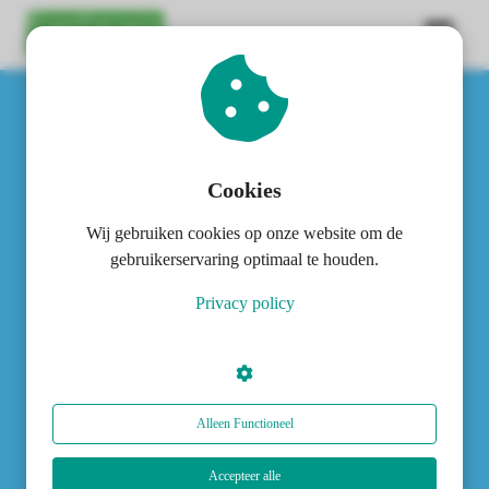
ngen
 policy
Cookies
Wij gebruiken cookies op onze website om de
oneel
gebruikerservaring optimaal te houden.
onele
Privacy policy
s zijn
kelijk om
bsite te
ken. Ze
 gebruikt
Voor wie?
Alleen Functioneel
asisfuncties
der deze
Accepteer alle