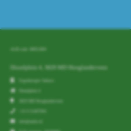
AGB code: 88051869
Disselplein 4, 3829 MD Hooglanderveen
Ergotherapie Vathors
Disselplein 4
3829 MD
Hooglanderveen
+31 6 51467694
info@aulus.nl